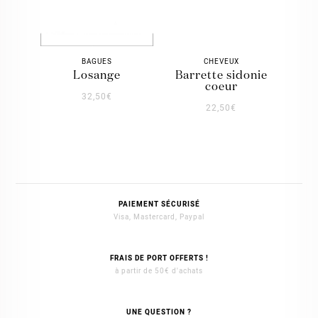
BAGUES
CHEVEUX
losange
barrette sidonie
coeur
32,50
€
22,50
€
PAIEMENT SÉCURISÉ
Visa, Mastercard, Paypal
FRAIS DE PORT OFFERTS !
à partir de 50€ d'achats
UNE QUESTION ?