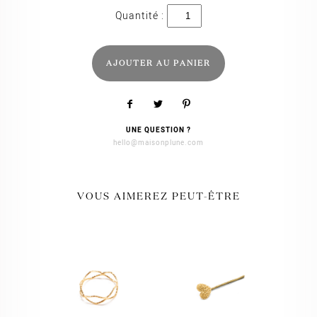
quantité
de
Babylone
hiver
2021
AJOUTER AU PANIER
UNE QUESTION ?
hello@maisonplune.com
VOUS AIMEREZ PEUT-ÊTRE