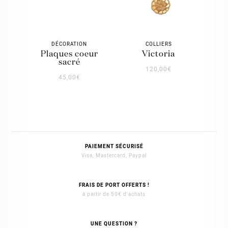
DÉCORATION
COLLIERS
plaques coeur
victoria
sacré
120,00
€
45,00
€
PAIEMENT SÉCURISÉ
Visa, Mastercard, Paypal
FRAIS DE PORT OFFERTS !
à partir de 50€ d'achats
UNE QUESTION ?