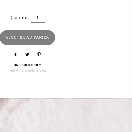
quantité
de
Love
AJOUTER AU PANIER
UNE QUESTION ?
hello@maisonplune.com