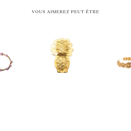
VOUS AIMEREZ PEUT-ÊTRE
LETS
DÉCORATION
BAGU
phéa
patère ananas
esm
0
€
22,50
€
45,0