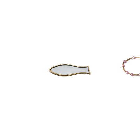
DÉCORATION
BRACE
miroir sardine moyen
nym
32,50
€
40,0