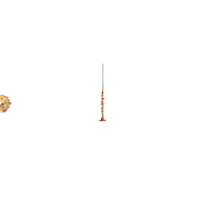
ES
BIJOUX PORTABLE & SAC
ée
bling tortue
0
€
25,00
€