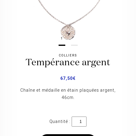
1
COLLIERS
tempérance argent
67,50
€
Chaîne et médaille en étain plaquées argent,
46cm.
quantité
de
Tempérance
Argent