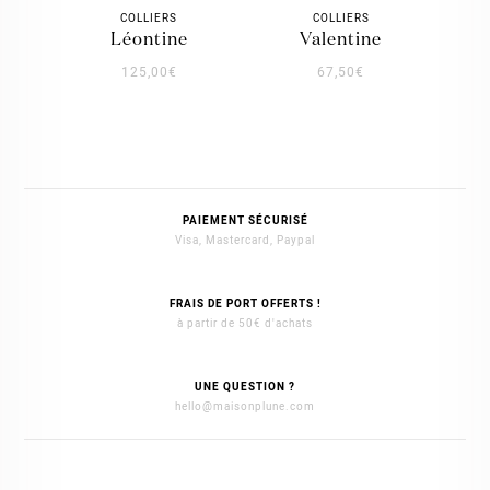
COLLIERS
COLLIERS
léontine
valentine
125,00
€
67,50
€
PAIEMENT SÉCURISÉ
Visa, Mastercard, Paypal
FRAIS DE PORT OFFERTS !
à partir de 50€ d'achats
UNE QUESTION ?
hello@maisonplune.com