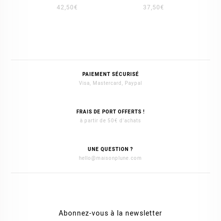
42,50
€
37,50
€
PAIEMENT SÉCURISÉ
Visa, Mastercard, Paypal
FRAIS DE PORT OFFERTS !
à partir de 50€ d'achats
UNE QUESTION ?
hello@maisonplune.com
Abonnez-vous à la newsletter