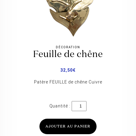
DÉCORATION
feuille de chêne
32,50
€
Patère FEUILLE de chêne Cuivre
quantité
de
Feuille
de
chêne
AJOUTER AU PANIER