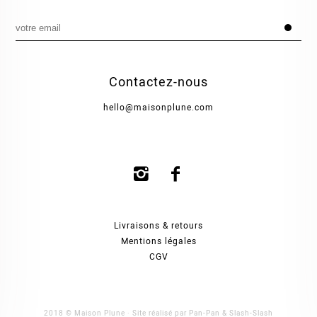
Contactez-nous
hello@maisonplune.com
Livraisons & retours
Mentions légales
CGV
2018 © Maison Plune · Site réalisé par
Pan-Pan
&
Slash-Slash