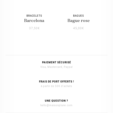
BRACELETS
BAGUES
barcelona
bague rose
37,50
€
45,00
€
PAIEMENT SÉCURISÉ
Visa, Mastercard, Paypal
FRAIS DE PORT OFFERTS !
à partir de 50€ d'achats
UNE QUESTION ?
hello@maisonplune.com