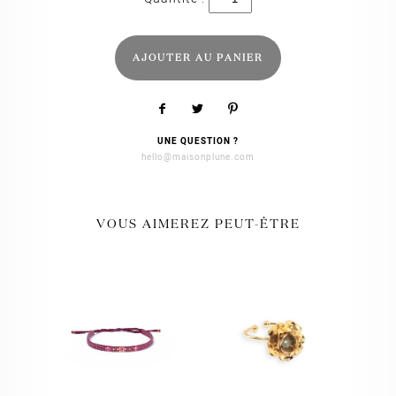
de
Théodora
hiver
2023
AJOUTER AU PANIER
UNE QUESTION ?
hello@maisonplune.com
VOUS AIMEREZ PEUT-ÊTRE