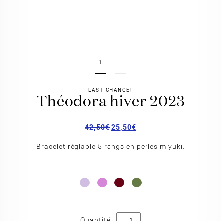
1
LAST CHANCE!
théodora hiver 2023
42,50
€
25,50
€
Bracelet réglable 5 rangs en perles miyuki.
quantité