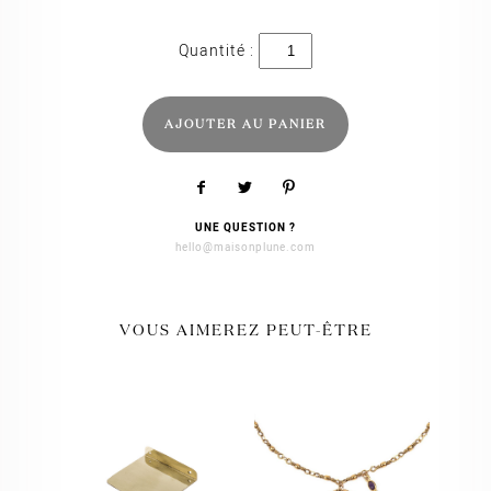
quantité
de
Mini
créoles
Esmeralda
AJOUTER AU PANIER
UNE QUESTION ?
hello@maisonplune.com
VOUS AIMEREZ PEUT-ÊTRE