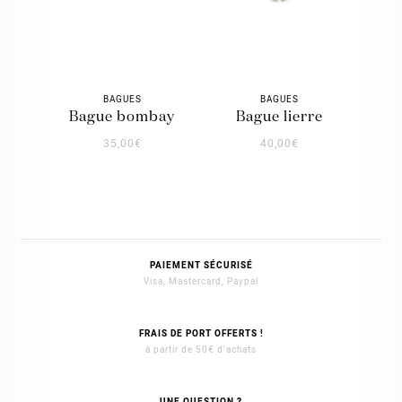
BAGUES
BAGUES
bague bombay
bague lierre
35,00
€
40,00
€
PAIEMENT SÉCURISÉ
Visa, Mastercard, Paypal
FRAIS DE PORT OFFERTS !
à partir de 50€ d'achats
UNE QUESTION ?