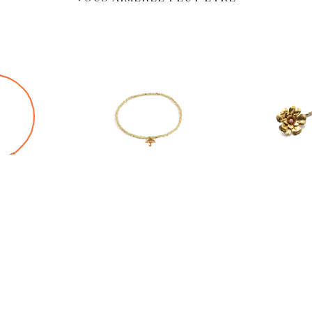
ERS
BRACELETS
CHEVE
 camélia
1 rang parapluie
barrette 
0
€
20,00
€
25,0