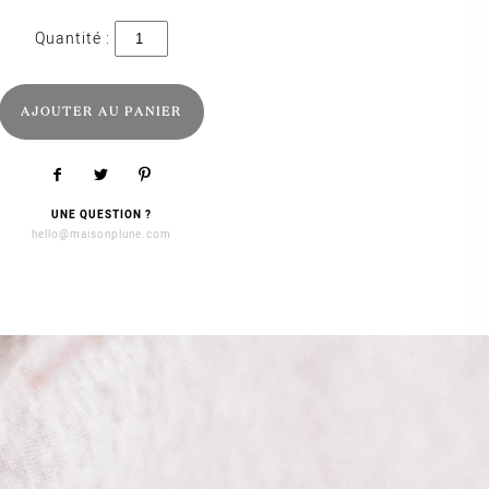
quantité
de
Éclair
hiver
2023
AJOUTER AU PANIER
UNE QUESTION ?
hello@maisonplune.com