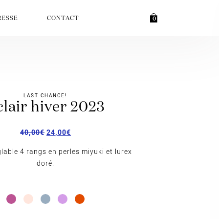
RESSE
CONTACT
0
LAST CHANCE!
éclair hiver 2023
40,00
€
24,00
€
lable 4 rangs en perles miyuki et lurex
doré.