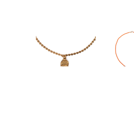
COLLIERS
COLLI
forest
collier
67,50
€
45,0