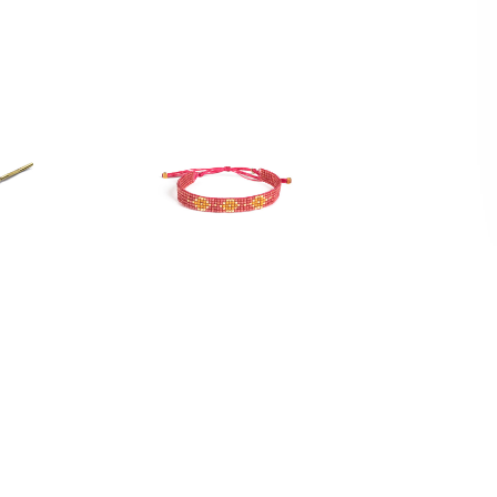
UX
LAST CHANCE!
camélia
mykonos été 2021
0
€
25,50
€
–
42,50
€