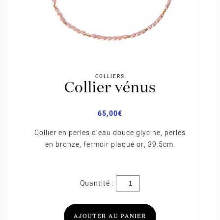
COLLIERS
collier vénus
65,00
€
Collier en perles d’eau douce glycine, perles
en bronze, fermoir plaqué or, 39.5cm.
quantité
de
Collier
Vénus
AJOUTER AU PANIER