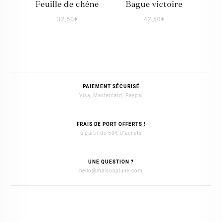
feuille de chêne
bague victoire
32,50
€
42,50
€
PAIEMENT SÉCURISÉ
Visa, Mastercard, Paypal
FRAIS DE PORT OFFERTS !
à partir de 50€ d'achats
UNE QUESTION ?
hello@maisonplune.com