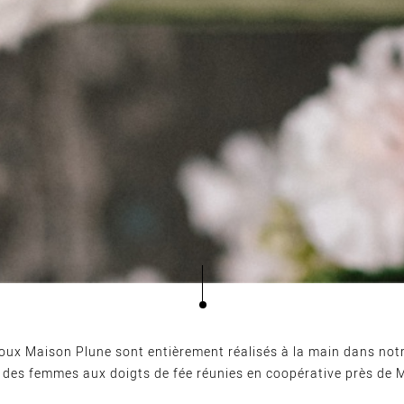
joux Maison Plune sont entièrement réalisés à la main dans notr
r des femmes aux doigts de fée réunies en coopérative près de 