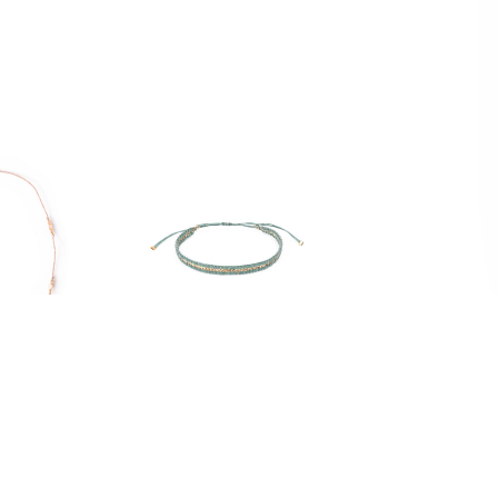
RS
BRACELETS
a
étincelle
0
€
32,50
€