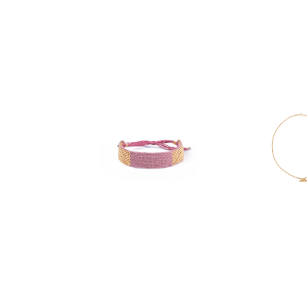
BRACELETS
COLLI
manchette lily
pét
62,50
€
67,5