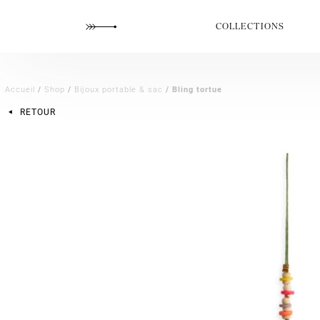
COLLECTIONS
Accueil
/
Shop
/
Bijoux portable & sac
/ Bling tortue
RETOUR