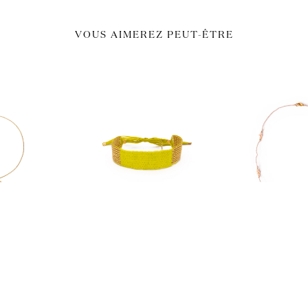
VOUS AIMEREZ PEUT-ÊTRE
ERS
LAST CHANCE!
COLLIE
unia
manchette lily fluo été
ari
2023
0
€
42,5
60,00
€
36,00
€