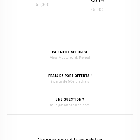
sacré
55,00
€
45,00
€
PAIEMENT SÉCURISÉ
Visa, Mastercard, Paypal
FRAIS DE PORT OFFERTS !
à partir de 50€ d'achats
UNE QUESTION ?
hello@maisonplune.com