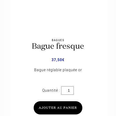
BAGUES
bague fresque
37,50
€
Bague réglable plaquée or
quantité
de
Bague
Fresque
AJOUTER AU PANIER