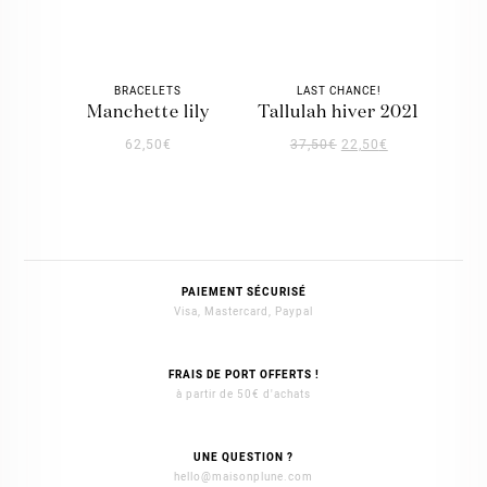
BRACELETS
LAST CHANCE!
manchette lily
tallulah hiver 2021
62,50
€
37,50
€
22,50
€
PAIEMENT SÉCURISÉ
Visa, Mastercard, Paypal
FRAIS DE PORT OFFERTS !
à partir de 50€ d'achats
UNE QUESTION ?
hello@maisonplune.com